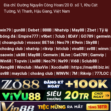
Địa chỉ: Đường Nguyễn Công Hoan/20 Đ. số 1, Khu Cát
Tường, Vị Thanh, Hậu Giang, Việt Nam
win79
|
gun88
|
Debet
|
888B
|
Nhatvip
|
May88
|
Zbet
|
Tỷ lệ
bóng đá
|
Empire777
|
v9bet
|
7club
|
8DAY
|
GO789 |
gemwin
|
choangclub
|
vnsoxo
|
BET66
|
Neo79
|
K9win
|
Sky88
|
choáng club
|
nhatvip
|
rikvip
|
hitclub
|
viva88
|
sv88
|
winvn
|
saowin
|
uk88
|
May88
|
Gemwin
|
8Live
|
Ga6789
|
Gamvip
|
Win68
|
Topvin
|
Lixi88
|
Neo79
|
Na99
|
Vi68
|
Sclub88
|
Xeng88
|
Winclub
|
MaxVin
|
Xocdia88
|
https://may88.biz.in
|
sv88
|
mayclub
|
choáng club
|
WINVN
|
7M
|
Rikvip
|
777LOC
|
×
Vui123
|
999BET
|
SV66
|
188Loto
|
K9win
|
Nohu
|
33Bet
|
sv88
|
nhatvip
|
mayclub
|
viva88
|
gemwin
|
winvn
|
choáng
club
|
rikvip
|
RIK VIP
|
nowgoal
|
7m
|
vic88
|
99OK
|
9win
|
tk88
|
sv88
|
thabet