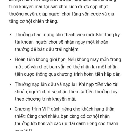
trình khuyến mãi tại sân chơi luôn được cập nhật
thường xuyên, giúp người chơi tăng vốn cược và gia
tăng cơ hội chiến thắng.
Thưởng chào mừng cho thành viên mới: Khi đăng ký
tài khoản, người chơi sẽ nhận ngay một khoản
thưởng để bắt đầu trải nghiệm.
Hoàn tiền không giới hạn: Nếu không may mắn trong
một số ván chơi, bạn vẫn có thể nhận lại một phần
tiền cược thông qua chương trình hoàn tiền hấp dẫn.
Thưởng nạp lần đầu và nạp lại: Khi nạp tiền vào tài
khoản, người chơi sẽ nhận thêm % tiền thưởng tùy
theo chương trình khuyến mãi.
Chương trình VIP dành riêng cho khách hàng thân
thiết: Càng chơi nhiều, bạn càng có cơ hội nhận
thưởng lớn hơn với các ưu đãi dành riêng cho thành
viên VIP.