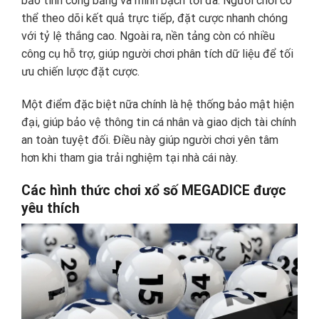
bảo tính công bằng và minh bạch tối đa. Người chơi có
thể theo dõi kết quả trực tiếp, đặt cược nhanh chóng
với tỷ lệ thắng cao. Ngoài ra, nền tảng còn có nhiều
công cụ hỗ trợ, giúp người chơi phân tích dữ liệu để tối
ưu chiến lược đặt cược.
Một điểm đặc biệt nữa chính là hệ thống bảo mật hiện
đại, giúp bảo vệ thông tin cá nhân và giao dịch tài chính
an toàn tuyệt đối. Điều này giúp người chơi yên tâm
hơn khi tham gia trải nghiệm tại nhà cái này.
Các hình thức chơi xổ số MEGADICE được
yêu thích