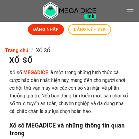
Bỏ
qua
nội
dung
ĐĂNG NHẬP
ĐĂNG KÝ + 88K
Trang chủ
/
XỔ SỐ
XỔ SỐ
Xổ số
MEGADICE
là một trong những hình thức cá
cược hấp dẫn nhất hiện nay, mang đến cho người chơi
cơ hội thử vận may với các con số và nhận về phần
thưởng giá trị. Nếu bạn đang tìm kiếm một sân chơi xổ
số trực tuyến an toàn, chuyên nghiệp và đa dạng nhà
cái chắc chắn là sự lựa chọn hoàn hảo.
Xổ số MEGADICE và những thông tin quan
trọng