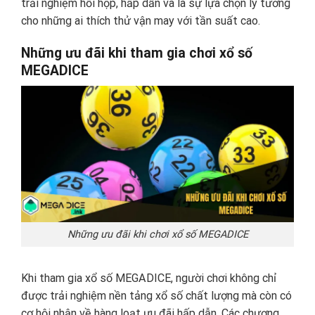
trải nghiệm hồi hộp, hấp dẫn và là sự lựa chọn lý tưởng
cho những ai thích thử vận may với tần suất cao.
Những ưu đãi khi tham gia chơi xổ số
MEGADICE
Những ưu đãi khi chơi xổ số MEGADICE
Khi tham gia xổ số MEGADICE, người chơi không chỉ
được trải nghiệm nền tảng xổ số chất lượng mà còn có
cơ hội nhận về hàng loạt ưu đãi hấp dẫn. Các chương