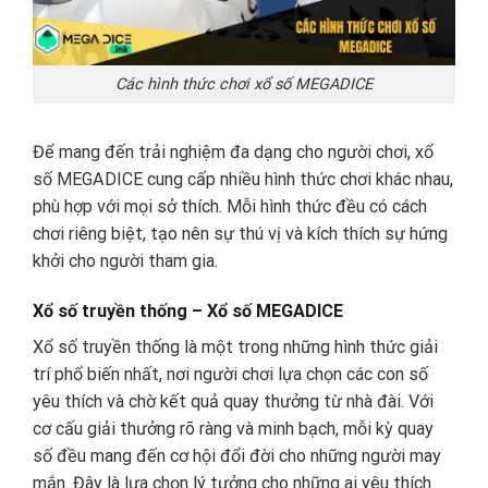
Các hình thức chơi xổ số MEGADICE
Để mang đến trải nghiệm đa dạng cho người chơi, xổ
số MEGADICE cung cấp nhiều hình thức chơi khác nhau,
phù hợp với mọi sở thích. Mỗi hình thức đều có cách
chơi riêng biệt, tạo nên sự thú vị và kích thích sự hứng
khởi cho người tham gia.
Xổ số truyền thống – Xổ số MEGADICE
Xổ số truyền thống là một trong những hình thức giải
trí phổ biến nhất, nơi người chơi lựa chọn các con số
yêu thích và chờ kết quả quay thưởng từ nhà đài. Với
cơ cấu giải thưởng rõ ràng và minh bạch, mỗi kỳ quay
số đều mang đến cơ hội đổi đời cho những người may
mắn. Đây là lựa chọn lý tưởng cho những ai yêu thích