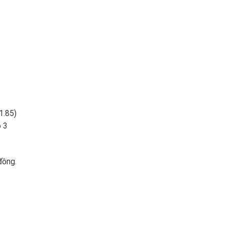
1.85)
ó 3
đồng.