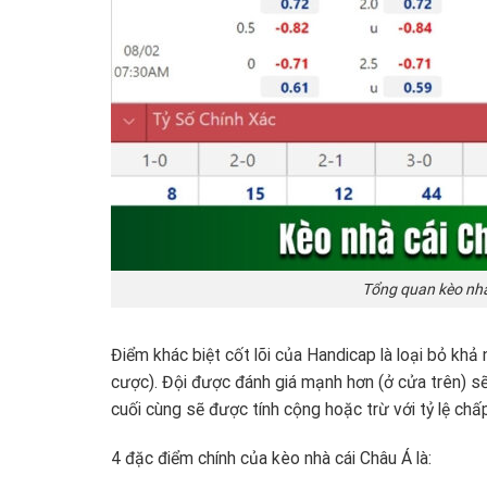
Tổng quan kèo nhà
Điểm khác biệt cốt lõi của Handicap là loại bỏ khả
cược). Đội được đánh giá mạnh hơn (ở cửa trên) sẽ
cuối cùng sẽ được tính cộng hoặc trừ với tỷ lệ chấ
4 đặc điểm chính của kèo nhà cái Châu Á là: