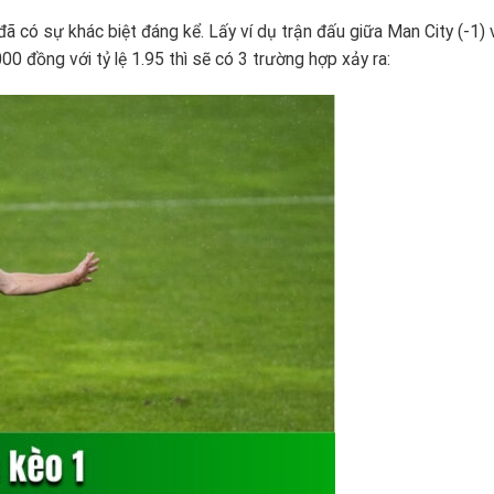
đã có sự khác biệt đáng kể. Lấy ví dụ trận đấu giữa Man City (-1) 
0 đồng với tỷ lệ 1.95 thì sẽ có 3 trường hợp xảy ra: