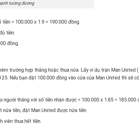
mạnh tương đương
 tiền = 100.000 x 1.9 = 190.000 đồng.
ủ tiền.
000 đồng.
 thêm trường hợp thắng hoặc thua nửa. Lấy ví dụ trận Man United (
à 0.25. Nếu bạn đặt 100.000 đồng vào cửa của Man United thì sẽ c
ọi người thắng với số tiền nhận được = 100.000 x 1.85 = 185.000 
t nửa tiền, đặt Man United được nửa tiền.
h viên thua hết tiền.