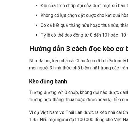
Đội cửa trên chấp đội cửa dưới một số bàn t
Không có lựa chọn đặt cược cho kết quả hòa
Có cả kết quả thắng nửa hoặc thua nửa, thắn
Tỷ lệ có thể dao động từ 0 đến 10 hoặc -10 
Hướng dẫn 3 cách đọc kèo cơ b
Như đã nói, kèo nhà cái Châu Á có rất nhiều loại tỷ
mọi người 3 hình thức phổ biến nhất trong các trận
Kèo đồng banh
Tương đương với 0 chấp, không đội nào được đánh
trường hợp thắng, thua hoặc được hoàn lại tiền cư
Ví dụ Việt Nam vs Thái Lan được ra kèo nhà cái C
1.95. Nếu mọi người đặt 100.000 đồng cho Việt Nam