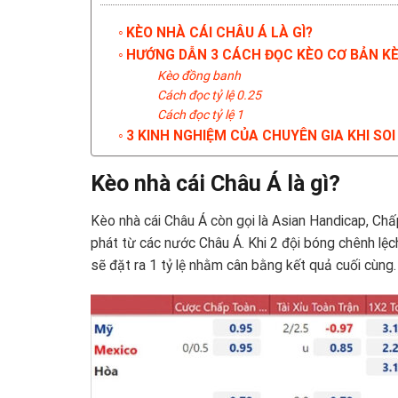
KÈO NHÀ CÁI CHÂU Á LÀ GÌ?
HƯỚNG DẪN 3 CÁCH ĐỌC KÈO CƠ BẢN KÈM
Kèo đồng banh
Cách đọc tỷ lệ 0.25
Cách đọc tỷ lệ 1
3 KINH NGHIỆM CỦA CHUYÊN GIA KHI SOI
Kèo nhà cái Châu Á là gì?
Kèo nhà cái Châu Á còn gọi là Asian Handicap, Chấp
phát từ các nước Châu Á. Khi 2 đội bóng chênh lệch
sẽ đặt ra 1 tỷ lệ nhằm cân bằng kết quả cuối cùng.