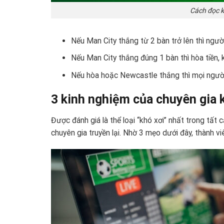
Cách đọc k
Nếu Man City thắng từ 2 bàn trở lên thì ngư
Nếu Man City thắng đúng 1 bàn thì hòa tiền, 
Nếu hòa hoặc Newcastle thắng thì mọi ngườ
3 kinh nghiệm của chuyên gia k
Được đánh giá là thể loại “khó xơi” nhất trong tấ
chuyên gia truyền lại. Nhờ 3 mẹo dưới đây, thành v