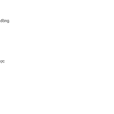
 đồng.
ược