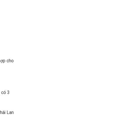
 hợp cho
 có 3
hái Lan