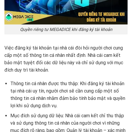
Quyền riêng tư MEGADICE khi đăng ký tài khoản
Việc đăng ký tài khoản tại nhà cái đòi hỏi người chơi cung
cấp một số thông tin cá nhân nhất định. Nhà cái cam kết
bảo mật tuyệt đối các dữ liệu này và chỉ sử dụng với mục
đích duy trì tài khoản.
Thông tin cá nhân được thu thập: Khi đăng ký tài khoản
tại nhà cái uy tín, người chơi sẽ cần cung cấp một số
thông tin cá nhân nhằm đảm bảo tính bảo mật và quyền
lợi khi sử dụng dịch vụ.
Mục đích sử dụng dữ liệu: Nhà cái cam kết chỉ thu thập
và sử dụng thông tin cá nhân của người chơi vì những
mục đích rõ ràng, bao gồm: Quản lý tài khoản – xác minh