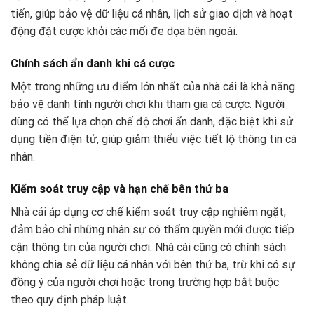
tiến, giúp bảo vệ dữ liệu cá nhân, lịch sử giao dịch và hoạt
động đặt cược khỏi các mối đe dọa bên ngoài.
Chính sách ẩn danh khi cá cược
Một trong những ưu điểm lớn nhất của nhà cái là khả năng
bảo vệ danh tính người chơi khi tham gia cá cược. Người
dùng có thể lựa chọn chế độ chơi ẩn danh, đặc biệt khi sử
dụng tiền điện tử, giúp giảm thiểu việc tiết lộ thông tin cá
nhân.
Kiểm soát truy cập và hạn chế bên thứ ba
Nhà cái áp dụng cơ chế kiểm soát truy cập nghiêm ngặt,
đảm bảo chỉ những nhân sự có thẩm quyền mới được tiếp
cận thông tin của người chơi. Nhà cái cũng có chính sách
không chia sẻ dữ liệu cá nhân với bên thứ ba, trừ khi có sự
đồng ý của người chơi hoặc trong trường hợp bắt buộc
theo quy định pháp luật.