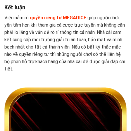
Kết luận
Việc nắm rõ
quyền riêng tư MEGADICE
giúp người chơi
yên tâm hơn khi tham gia cá cược trực tuyến mà không cần
phải lo lắng về vấn đề rò rỉ thông tin cá nhân. Nhà cái cam
kết cung cấp môi trường giải trí an toàn, bảo mật và minh
bạch nhất cho tất cả thành viên. Nếu có bất kỳ thắc mắc
nào về quyền riêng tư thì những người chơi có thể liên hệ
bộ phận hỗ trợ khách hàng của nhà cái để được giải đáp chi
tiết.