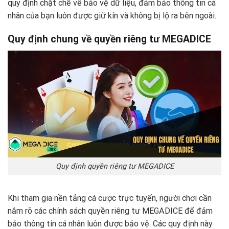
quy định chặt chẽ về bảo vệ dữ liệu, đảm bảo thông tin cá
nhân của bạn luôn được giữ kín và không bị lộ ra bên ngoài.
Quy định chung về quyền riêng tư MEGADICE
Quy định quyền riêng tư MEGADICE
Khi tham gia nền tảng cá cược trực tuyến, người chơi cần
nắm rõ các chính sách quyền riêng tư MEGADICE để đảm
bảo thông tin cá nhân luôn được bảo vệ. Các quy định này