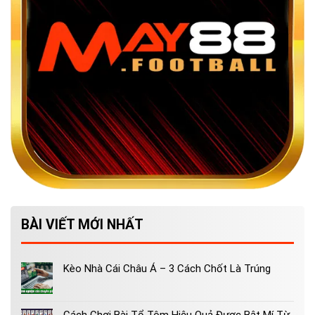
BÀI VIẾT MỚI NHẤT
Kèo Nhà Cái Châu Á – 3 Cách Chốt Là Trúng
Cách Chơi Bài Tổ Tôm Hiệu Quả Được Bật Mí Từ