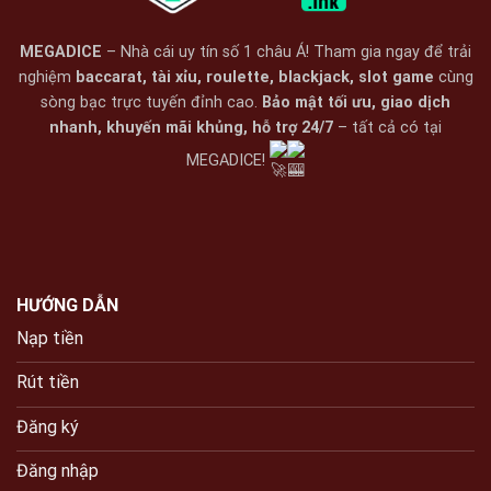
MEGADICE
– Nhà cái uy tín số 1 châu Á! Tham gia ngay để trải
nghiệm
baccarat, tài xỉu, roulette, blackjack, slot game
cùng
sòng bạc trực tuyến đỉnh cao.
Bảo mật tối ưu, giao dịch
nhanh, khuyến mãi khủng, hỗ trợ 24/7
– tất cả có tại
MEGADICE!
HƯỚNG DẪN
Nạp tiền
Rút tiền
Đăng ký
Đăng nhập